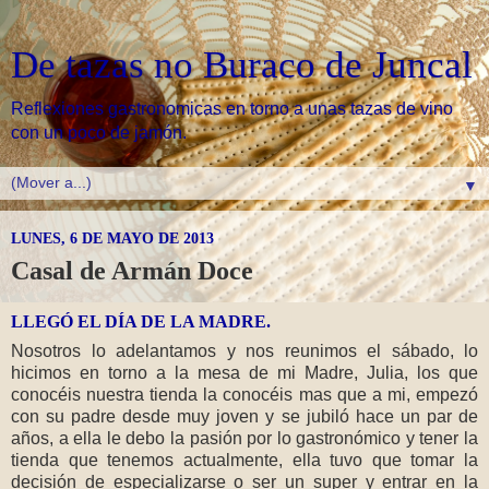
De tazas no Buraco de Juncal
Reflexiones gastronomicas en torno a unas tazas de vino
con un poco de jamón.
▼
LUNES, 6 DE MAYO DE 2013
Casal de Armán Doce
LLEGÓ EL DÍA DE LA MADRE.
Nosotros lo adelantamos y nos reunimos el sábado, lo
hicimos en torno a la mesa de mi Madre, Julia, los que
conocéis nuestra tienda la conocéis mas que a mi, empezó
con su padre desde muy joven y se jubiló hace un par de
años, a ella le debo la pasión por lo gastronómico y tener la
tienda que tenemos actualmente, ella tuvo que tomar la
decisión de especializarse o ser un super y entrar en la