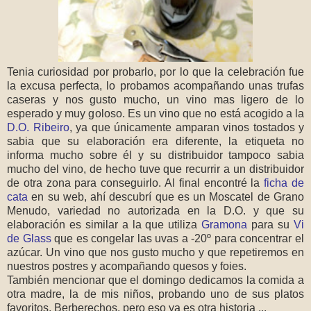
Tenia curiosidad por probarlo, por lo que la celebración fue
la excusa perfecta, lo probamos acompañando unas trufas
caseras y nos gusto mucho, un vino mas ligero de lo
esperado y muy goloso. Es un vino que no está acogido a la
D.O. Ribeiro
, ya que únicamente amparan vinos tostados y
sabia que su elaboración era diferente, la etiqueta no
informa mucho sobre él y su distribuidor tampoco sabia
mucho del vino, de hecho tuve que recurrir a un distribuidor
de otra zona para conseguirlo. Al final encontré la
ficha de
cata
en su web, ahí descubrí que es un Moscatel de Grano
Menudo, variedad no autorizada en la D.O. y que su
elaboración es similar a la que utiliza
Gramona
para su
Vi
de Glass
que es congelar las uvas a -20º para concentrar el
azúcar. Un vino que nos gusto mucho y que repetiremos en
nuestros postres y acompañando quesos y foies.
También mencionar que el domingo dedicamos la comida a
otra madre, la de mis niños, probando uno de sus platos
favoritos, Berberechos, pero eso ya es otra historia ...