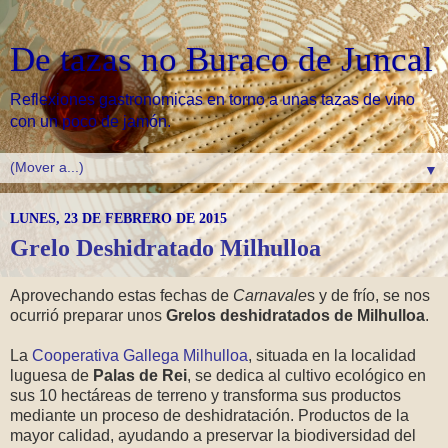
De tazas no Buraco de Juncal
Reflexiones gastronomicas en torno a unas tazas de vino
con un poco de jamón.
▼
LUNES, 23 DE FEBRERO DE 2015
Grelo Deshidratado Milhulloa
Aprovechando estas fechas de
Carnavale
s y de frío, se nos
ocurrió preparar unos
Grelos deshidratados de Milhulloa
.
La
Cooperativa Gallega Milhulloa
, situada en la localidad
luguesa de
Palas de Rei
, se dedica al cultivo ecológico en
sus 10 hectáreas de terreno y transforma sus productos
mediante un proceso de deshidratación. Productos de la
mayor calidad, ayudando a preservar la biodiversidad del