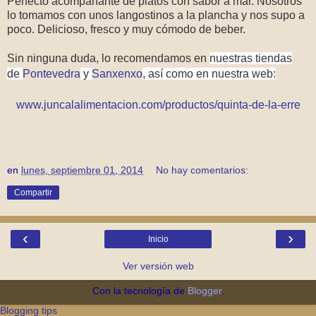
Perfecto acompañante de platos con sabor a mar. Nosotros
lo tomamos con unos langostinos a la plancha y nos supo a
poco. Delicioso, fresco y muy cómodo de beber.
Sin ninguna duda, lo recomendamos en
nuestras tiendas
de
Pontevedra
y
Sanxenxo
, así como en nuestra web:
www.juncalalimentacion.com/productos/quinta-de-la-erre
en
lunes, septiembre 01, 2014
No hay comentarios:
Compartir
‹
›
Inicio
Ver versión web
Con la tecnología de
Blogger
.
Blogging tips