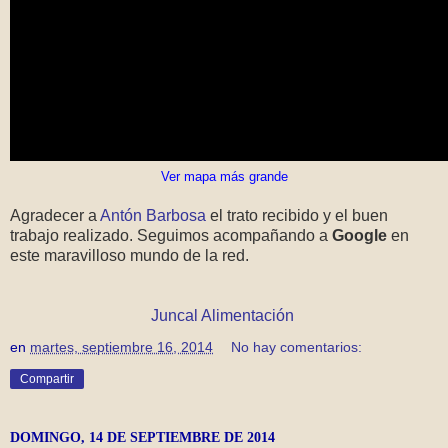
Ver mapa más grande
Agradecer a
Antón Barbosa
el trato recibido y el buen
trabajo realizado. Seguimos acompañando a
Google
en
este maravilloso mundo de la red.
Juncal Alimentación
en
martes, septiembre 16, 2014
No hay comentarios:
Compartir
DOMINGO, 14 DE SEPTIEMBRE DE 2014