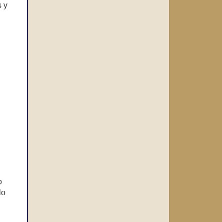
s y
o
lo