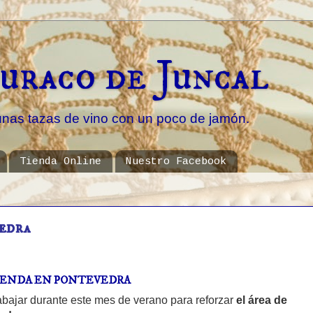
uraco de Juncal
unas tazas de vino con un poco de jamón.
Tienda Online
Nuestro Facebook
vedra
TIENDA EN PONTEVEDRA
bajar durante este mes de verano para reforzar
el área de