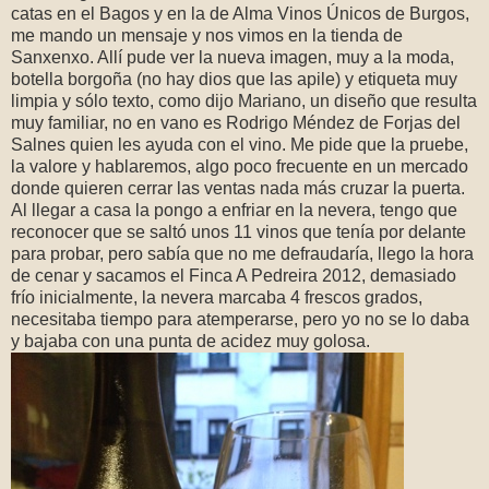
catas en el Bagos y en la de Alma Vinos Únicos de Burgos,
me mando un mensaje y nos vimos en la tienda de
Sanxenxo. Allí pude ver la nueva imagen, muy a la moda,
botella borgoña (no hay dios que las apile) y etiqueta muy
limpia y sólo texto, como dijo Mariano, un diseño que resulta
muy familiar, no en vano es Rodrigo Méndez de Forjas del
Salnes quien les ayuda con el vino. Me pide que la pruebe,
la valore y hablaremos, algo poco frecuente en un mercado
donde quieren cerrar las ventas nada más cruzar la puerta.
Al llegar a casa la pongo a enfriar en la nevera, tengo que
reconocer que se saltó unos 11 vinos que tenía por delante
para probar, pero sabía que no me defraudaría, llego la hora
de cenar y sacamos el Finca A Pedreira 2012, demasiado
frío inicialmente, la nevera marcaba 4 frescos grados,
necesitaba tiempo para atemperarse, pero yo no se lo daba
y bajaba con una punta de acidez muy golosa.