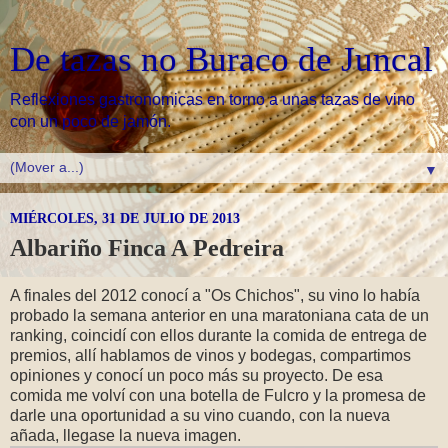
De tazas no Buraco de Juncal
Reflexiones gastronomicas en torno a unas tazas de vino
con un poco de jamón.
▼
MIÉRCOLES, 31 DE JULIO DE 2013
Albariño Finca A Pedreira
A finales del 2012 conocí a "Os Chichos", su vino lo había
probado la semana anterior en una maratoniana cata de un
ranking, coincidí con ellos durante la comida de entrega de
premios, allí hablamos de vinos y bodegas, compartimos
opiniones y conocí un poco más su proyecto. De esa
comida me volví con una botella de Fulcro y la promesa de
darle una oportunidad a su vino cuando, con la nueva
añada, llegase la nueva imagen.