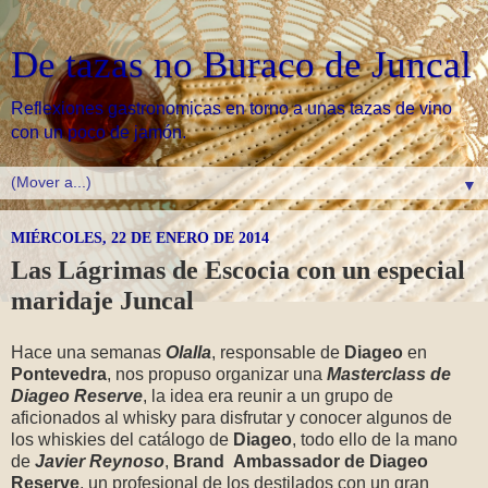
De tazas no Buraco de Juncal
Reflexiones gastronomicas en torno a unas tazas de vino
con un poco de jamón.
▼
MIÉRCOLES, 22 DE ENERO DE 2014
Las Lágrimas de Escocia con un especial
maridaje Juncal
Hace una semanas
Olalla
, responsable de
Diageo
en
Pontevedra
, nos propuso organizar una
Masterclass de
Diageo Reserve
, la idea era reunir a un grupo de
aficionados al whisky para disfrutar y conocer algunos de
los whiskies del catálogo de
Diageo
, todo ello de la mano
de
Javier Reynoso
,
Brand Ambassador de Diageo
Reserve
, un profesional de los destilados con un gran